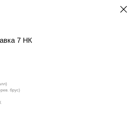
авка 7 НК
алл)
рев. брус)
К