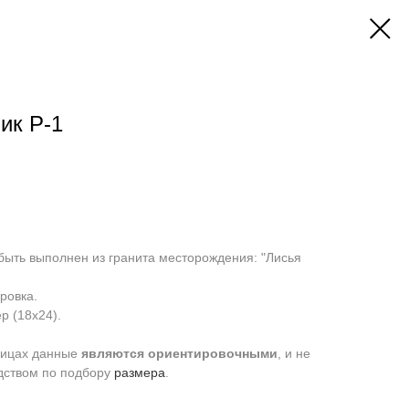
ик Р-1
быть выполнен из гранита месторождения: "Лисья
ровка.
р (18х24).
ницах данные
являются
ориентировочными
, и не
дством по подбору
размера
.