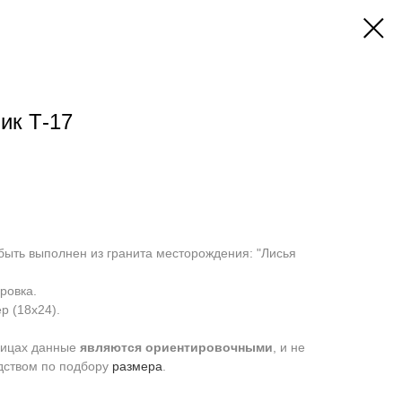
ик Т-17
быть выполнен из гранита месторождения: "Лисья
ровка.
р (18х24).
ницах данные
являются
ориентировочными
, и не
дством по подбору
размера
.