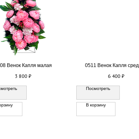
08 Венок Капля малая
0511 Венок Капля сре
3 800
₽
6 400
₽
смотреть
Посмотреть
орзину
В корзину