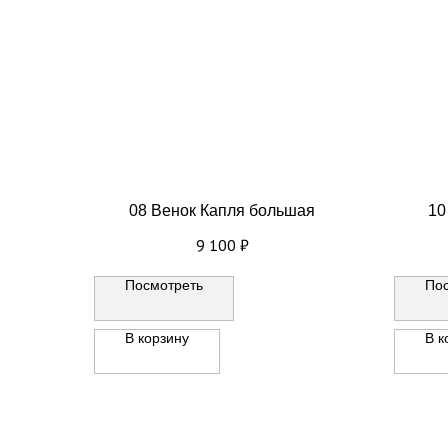
08 Венок Капля большая
10
9 100
₽
Посмотреть
По
В корзину
В к