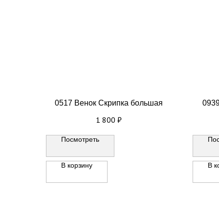
0517 Венок Скрипка большая
0939
1 800
₽
Посмотреть
По
В корзину
В к