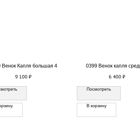
 Венок Капля большая 4
0399 Венок капля сре
9 100
₽
6 400
₽
смотреть
Посмотреть
орзину
В корзину