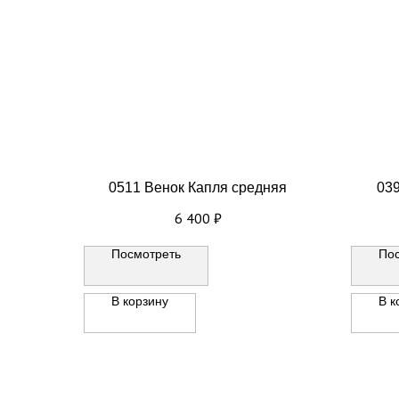
0511 Венок Капля средняя
039
6 400
₽
Посмотреть
По
В корзину
В к