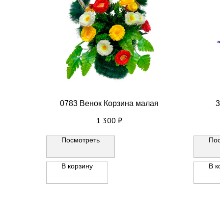
0783 Венок Корзина малая
3
1 300
₽
Посмотреть
По
В корзину
В к