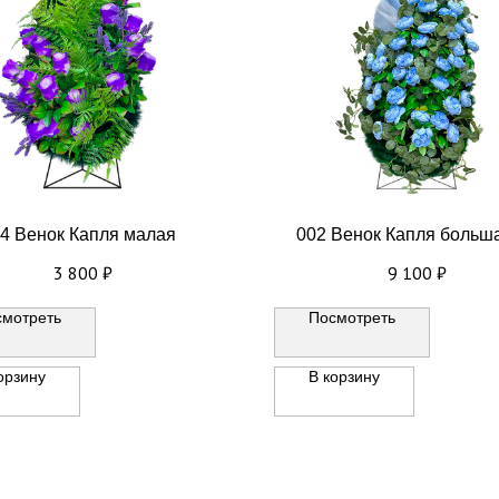
4 Венок Капля малая
002 Венок Капля больш
3 800
₽
9 100
₽
смотреть
Посмотреть
орзину
В корзину