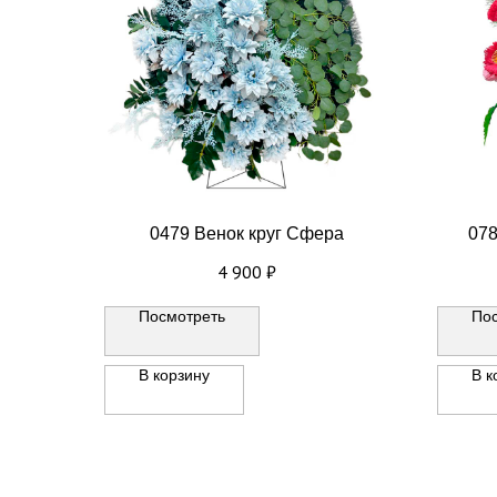
0479 Венок круг Сфера
078
4 900
₽
Посмотреть
По
В корзину
В к