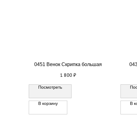
0451 Венок Скрипка большая
043
1 800
₽
Посмотреть
По
В корзину
В к